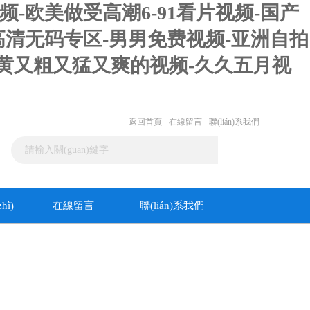
-欧美做受高潮6-91看片视频-国产
高清无码专区-男男免费视频-亚洲自拍
产又黄又粗又猛又爽的视频-久久五月视
返回首頁
在線留言
聯(lián)系我們
hì)
在線留言
聯(lián)系我們