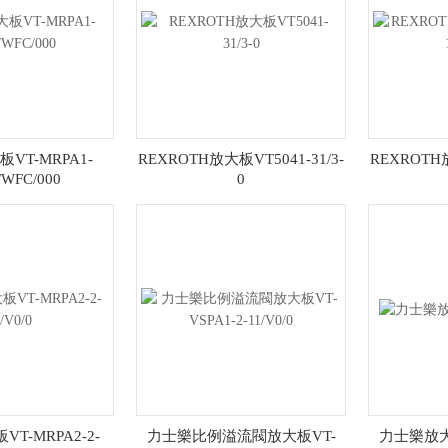
VT-MRPA1-
REXROTH放大板VT5041-31/3-
REXROTH
/WFC/000
0
T-MRPA2-2-
力士樂比例溢流閥放大板VT-
力士樂放大板