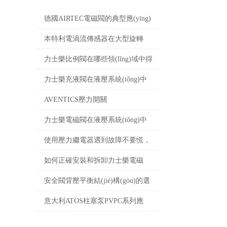
德國AIRTEC電磁閥的典型應(yīng)
用案例
本特利電渦流傳感器在大型旋轉
(zhuǎn)機(jī)械中的應(yīng)用
力士樂比例閥在哪些領(lǐng)域中得
到廣泛應(yīng)用？
力士樂充液閥在液壓系統(tǒng)中
的工作原理和應(yīng)用行業(yè)
AVENTICS壓力開關
(guān)R412010713技術(shù)參數
力士樂電磁閥在液壓系統(tǒng)中
(shù)
的應(yīng)用原理
使用壓力繼電器遇到故障不要慌，
把這個看完就知道怎么處理了
如何正確安裝和拆卸力士樂電磁
閥？
安全閥背壓平衡結(jié)構(gòu)的選
用以及排量計(jì)算問題
意大利ATOS柱塞泵PVPC系列應
(yīng)用行業(yè)和工程案例