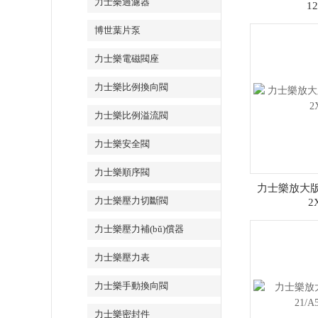
力士樂過濾器
12
博世葉片泵
力士樂電磁閥座
力士樂比例換向閥
力士樂比例溢流閥
力士樂安全閥
力士樂順序閥
力士樂放大版支
力士樂壓力切斷閥
2
力士樂壓力補(bǔ)償器
力士樂壓力表
力士樂手動換向閥
力士樂密封件