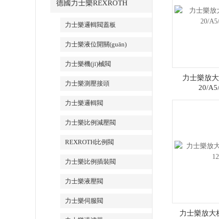
德國力士樂REXROTH
力士樂邏輯閥蓋板
力士樂液位開關(guān)
力士樂機(jī)械閥
力士樂放大板
力士樂測壓接頭
20/A5
力士樂邏輯閥
力士樂比例減壓閥
REXROTH比例閥
力士樂比例插裝閥
力士樂液壓閥
力士樂伺服閥
力士樂放大板V